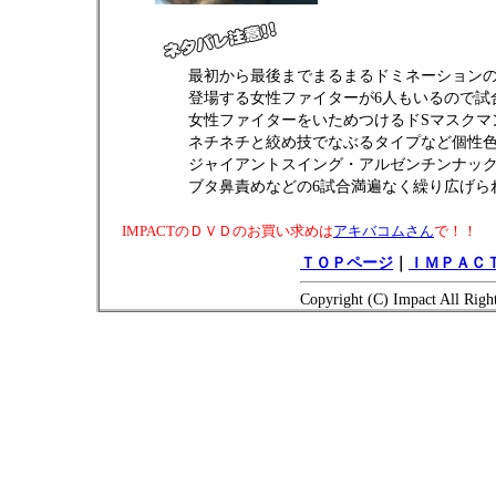
最初から最後までまるまるドミネーション
登場する女性ファイターが6人もいるので試
女性ファイターをいためつけるドSマスクマ
ネチネチと絞め技でなぶるタイプなど個性
ジャイアントスイング・アルゼンチンナッ
ブタ鼻責めなどの6試合満遍なく繰り広げら
IMPACTのＤＶＤのお買い求めは
アキバコムさん
で！！
ＴＯＰページ
｜
ＩＭＰＡＣＴ
Copyright (C) Impact All Righ